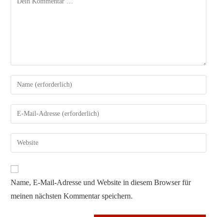
Gib
deinen
Namen
Gib
oder
deine
Benutzernamen
E-
Gib
zum
Mail-
deine
Kommentieren
Adresse
Website-
ein
zum
URL
Name, E-Mail-Adresse und Website in diesem Browser für
Kommentieren
ein
ein
meinen nächsten Kommentar speichern.
(optional)