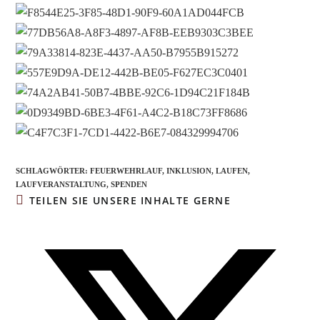
SCHLAGWÖRTER
:
FEUERWEHRLAUF
,
INKLUSION
,
LAUFEN
,
LAUFVERANSTALTUNG
,
SPENDEN
DIESEN
TEILEN SIE UNSERE INHALTE GERNE
INHALT
TEILEN
Öffnet
in
einem
neuen
Fenster