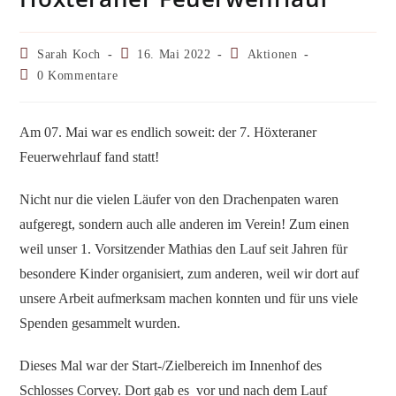
Beitrags-
Beitrag
Beitrags-
Sarah Koch
16. Mai 2022
Aktionen
Autor:
veröffentlicht:
Kategorie:
Beitrags-
0 Kommentare
Kommentare:
Am 07. Mai war es endlich soweit: der 7. Höxteraner
Feuerwehrlauf fand statt!
Nicht nur die vielen Läufer von den Drachenpaten waren
aufgeregt, sondern auch alle anderen im Verein! Zum einen
weil unser 1. Vorsitzender Mathias den Lauf seit Jahren für
besondere Kinder organisiert, zum anderen, weil wir dort auf
unsere Arbeit aufmerksam machen konnten und für uns viele
Spenden gesammelt wurden.
Dieses Mal war der Start-/Zielbereich im Innenhof des
Schlosses Corvey. Dort gab es vor und nach dem Lauf