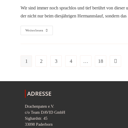
Wir sind immer noch sprachlos und tief berührt von dieser
der nicht nur beim diesjährigen Hermannslauf, sondern da
Auch
Weiterlesen
2025
Wahnsinns-
Einsatz
Für
Unsere
Kleinen
Helden!
1
2
3
4
…
18
Zur näch
ADRESSE
Drachenpaten e.V.
c/o Team DAVID GmbH
Sighardstr. 45
33098 Paderborn