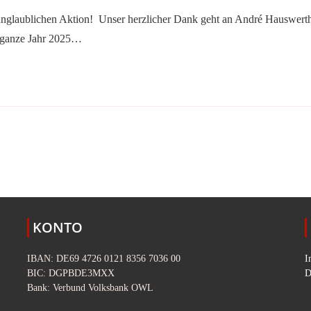
 unglaublichen Aktion! Unser herzlicher Dank geht an André Hauswert
s ganze Jahr 2025…
sten Seite
KONTO
IBAN: DE69 4726 0121 8356 7036 00
I
BIC: DGPBDE3MXX
D
Bank: Verbund Volksbank OWL