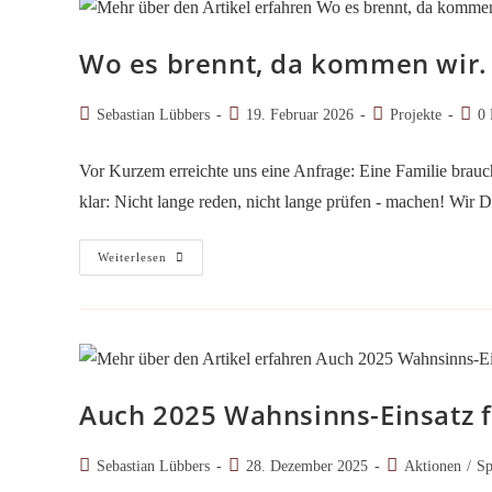
Wo es brennt, da kommen wir.
Beitrags-
Beitrag
Beitrags-
Beitr
Sebastian Lübbers
19. Februar 2026
Projekte
0
Autor:
veröffentlicht:
Kategorie:
Komm
Vor Kurzem erreichte uns eine Anfrage: Eine Familie brauch
klar: Nicht lange reden, nicht lange prüfen - machen! Wir
Wo
Weiterlesen
Es
Brennt,
Da
Kommen
Wir.
Punkt.
Auch 2025 Wahnsinns-Einsatz f
Beitrags-
Beitrag
Beitrags-
Sebastian Lübbers
28. Dezember 2025
Aktionen
/
Sp
Autor:
veröffentlicht:
Kategorie: