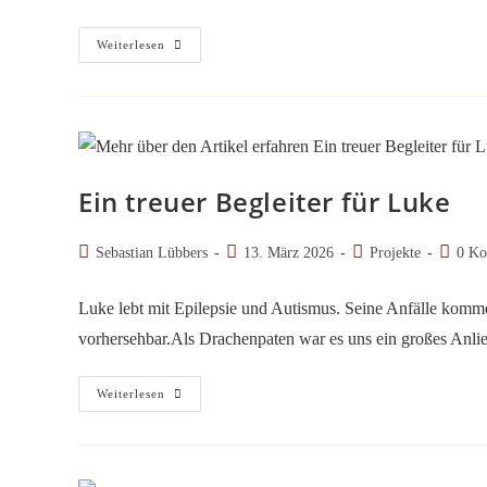
Drachenkinder:
Weiterlesen
Kinder,
Die
Stark
Sind
Wie
Drachen
Und
Über
Sich
Ein treuer Begleiter für Luke
Hinauswachsen
Können
Beitrags-
Beitrag
Beitrags-
Beitrag
Sebastian Lübbers
13. März 2026
Projekte
0 Ko
Autor:
veröffentlicht:
Kategorie:
Kommen
Luke lebt mit Epilepsie und Autismus. Seine Anfälle kommen
vorhersehbar.Als Drachenpaten war es uns ein großes An
Ein
Weiterlesen
Treuer
Begleiter
Für
Luke