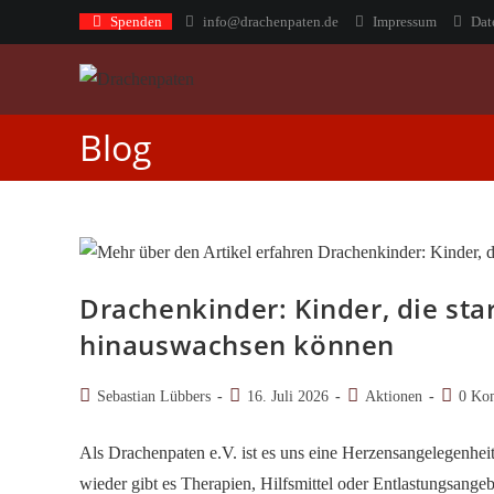
Zum
Spenden
info@drachenpaten.de
Impressum
Dat
Inhalt
springen
Blog
Drachenkinder: Kinder, die sta
hinauswachsen können
Beitrags-
Beitrag
Beitrags-
Beitrags
Sebastian Lübbers
16. Juli 2026
Aktionen
0 Ko
Autor:
veröffentlicht:
Kategorie:
Komment
Als Drachenpaten e.V. ist es uns eine Herzensangelegenhei
wieder gibt es Therapien, Hilfsmittel oder Entlastungsan