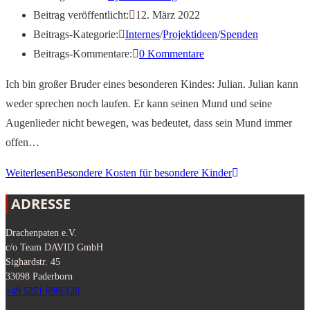
Beitrag veröffentlicht:
12. März 2022
Beitrags-Kategorie:
Internes
/
Projektideen
/
Spenden
Beitrags-Kommentare:
0 Kommentare
Ich bin großer Bruder eines besonderen Kindes: Julian. Julian kann
weder sprechen noch laufen. Er kann seinen Mund und seine
Augenlieder nicht bewegen, was bedeutet, dass sein Mund immer
offen…
Weiterlesen
Besondere Kosten für besondere Kinder
ADRESSE
Drachenpaten e.V.
c/o Team DAVID GmbH
Sighardstr. 45
33098 Paderborn
+49 5251 6986128